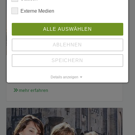
Externe Medien
ALLE AUSWÄHLEN
ABLEHNEN
SPEICHERN
London
Details anzeigen
5-Tage Gruppenreise
Impressum
|
Datenschutz
mehr erfahren