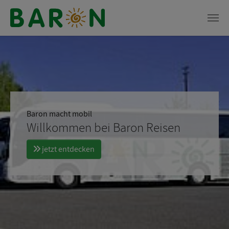
Zum Hauptinhalt springen
Baron macht mobil
Unsere Nachtbusse
Willkommen bei Baron Reisen
Sicher ans Ziel
jetzt entdecken
Wir bringen Sie gut nach Hause!